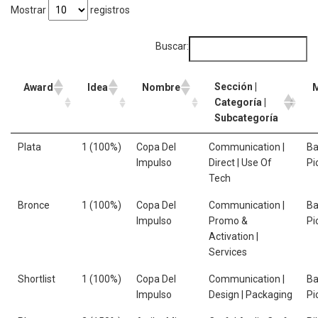
Mostrar
registros
Buscar:
Sección |
Award
Idea
Nombre
Categoría |
Subcategoría
Plata
1 (100%)
Copa Del
Communication |
Ba
Impulso
Direct | Use Of
Pi
Tech
Bronce
1 (100%)
Copa Del
Communication |
Ba
Impulso
Promo &
Pi
Activation |
Services
Shortlist
1 (100%)
Copa Del
Communication |
Ba
Impulso
Design | Packaging
Pi