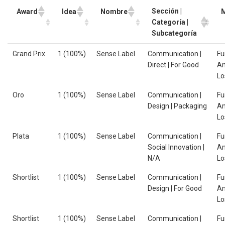
Sección |
Award
Idea
Nombre
Categoría |
Subcategoría
Grand Prix
1 (100%)
Sense Label
Communication |
Fu
Direct | For Good
Am
Lo
Oro
1 (100%)
Sense Label
Communication |
Fu
Design | Packaging
Am
Lo
Plata
1 (100%)
Sense Label
Communication |
Fu
Social Innovation |
Am
N/A
Lo
Shortlist
1 (100%)
Sense Label
Communication |
Fu
Design | For Good
Am
Lo
Shortlist
1 (100%)
Sense Label
Communication |
Fu