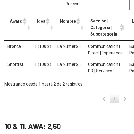
Buscar:
Sección |
Award
Idea
Nombre
Categoría |
Subcategoría
Bronce
1 (100%)
La Número 1
Communication |
Ba
Direct | Experience
Pa
Shortlist
1 (100%)
La Número 1
Communication |
Ba
PR | Services
Pa
Mostrando desde 1 hasta 2 de 2 registros
❮
1
❯
10 & 11. AWA: 2,50