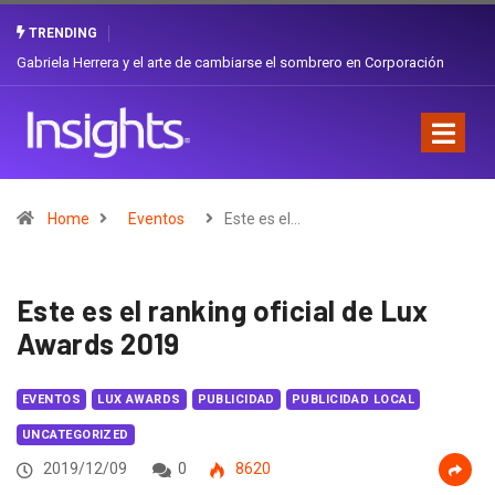
TRENDING
Gabriela Herrera y el arte de cambiarse el sombrero en Corporación
Favorita
Home
Eventos
Este es el…
Este es el ranking oficial de Lux
Awards 2019
EVENTOS
LUX AWARDS
PUBLICIDAD
PUBLICIDAD LOCAL
UNCATEGORIZED
2019/12/09
0
8620