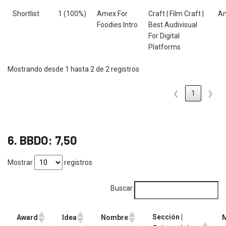
Shortlist
1 (100%)
Amex For
Craft | Film Craft |
A
Foodies Intro
Best Audivisual
For Digital
Platforms
Mostrando desde 1 hasta 2 de 2 registros
❮
1
❯
6. BBDO: 7,50
Mostrar
registros
Buscar:
Sección |
Award
Idea
Nombre