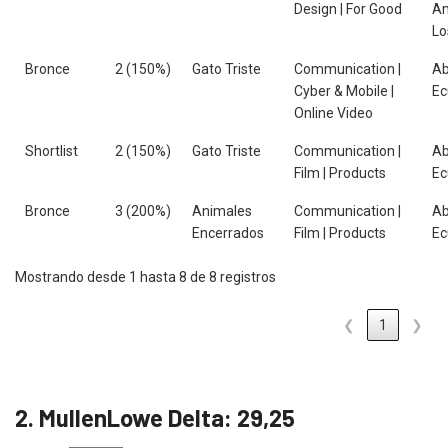
Design | For Good
Am
Lo
Bronce
2 (150%)
Gato Triste
Communication |
Ab
Cyber & Mobile |
Ec
Online Video
Shortlist
2 (150%)
Gato Triste
Communication |
Ab
Film | Products
Ec
Bronce
3 (200%)
Animales
Communication |
Ab
Encerrados
Film | Products
Ec
Mostrando desde 1 hasta 8 de 8 registros
❮
1
❯
2. MullenLowe Delta: 29,25