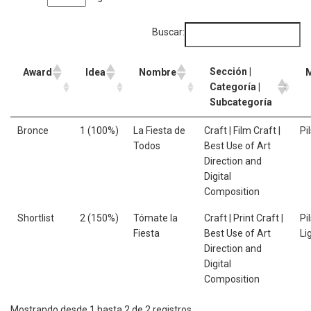
Buscar:
Sección |
Award
Idea
Nombre
Categoría |
Subcategoría
Bronce
1 (100%)
La Fiesta de
Craft | Film Craft |
Pi
Todos
Best Use of Art
Direction and
Digital
Composition
Shortlist
2 (150%)
Tómate la
Craft | Print Craft |
Pi
Fiesta
Best Use of Art
Li
Direction and
Digital
Composition
Mostrando desde 1 hasta 2 de 2 registros