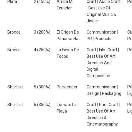
Plata
2 (150%)
Arriba Mi
Craft | Audio Craft
Pi
Ecuador
| Best Use Of
Original Music &
Jingle
Bronce
3 (200%)
El Origen De
Communication |
Cl
Pánama Hat
PR | Products
P
Bronce
4 (250%)
La Fiesta De
Craft | Film Craft |
Pi
Todos
Best Use Of Art
Direction And
Digital
Composition
Shortlist
5 (300%)
Packlender
Communication |
Pi
Design | Packaging
Li
Shortlist
6 (350%)
Tómate La
Craft | Print Craft |
Pi
Playa
Best Use Of Art
Li
Direction &
Cinematography