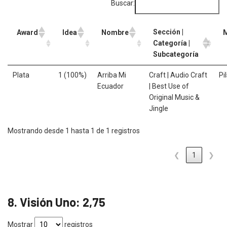
Buscar:
Sección |
Award
Idea
Nombre
Categoría |
Subcategoría
Plata
1 (100%)
Arriba Mi
Craft | Audio Craft
Pi
Ecuador
| Best Use of
Original Music &
Jingle
Mostrando desde 1 hasta 1 de 1 registros
❮
1
❯
8. Visión Uno: 2,75
Mostrar
registros