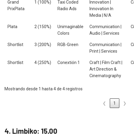
Grand
1 (100%)
Taxi Coded
Innovation |
C
PrixPlata
Radio Ads
Innovation In
Media | N/A
Plata
2 (150%)
Unimaginable
Communication |
C
Colors
Audio | Services
Shortlist
3 (200%)
RGB-Green
Communication |
C
Print | Services
Shortlist
4 (250%)
Conextión 1
Craft | Film Craft |
C
Art Direction &
Cinematography
Mostrando desde 1 hasta 4 de 4 registros
❮
1
❯
4. Limbiko: 15,00