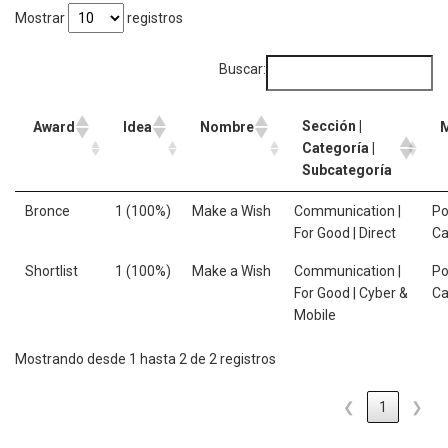
Mostrar
registros
Buscar:
Sección |
Award
Idea
Nombre
Categoría |
Subcategoría
Bronce
1 (100%)
Make a Wish
Communication |
Po
For Good | Direct
C
Shortlist
1 (100%)
Make a Wish
Communication |
Po
For Good | Cyber &
C
Mobile
Mostrando desde 1 hasta 2 de 2 registros
❮
1
❯