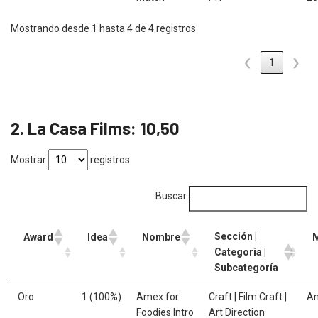
Mostrando desde 1 hasta 4 de 4 registros
❮
1
❯
2. La Casa Films: 10,50
Mostrar
registros
Buscar:
Sección |
Award
Idea
Nombre
Categoría |
Subcategoría
Oro
1 (100%)
Amex for
Craft | Film Craft |
A
Foodies Intro
Art Direction