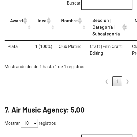
Buscar:
Sección |
Award
Idea
Nombre
Categoría |
Subcategoría
Plata
1 (100%)
Club Platino
Craft | Film Craft |
Cl
Editing
P
Mostrando desde 1 hasta 1 de 1 registros
❮
1
❯
7. Air Music Agency: 5,00
Mostrar
registros