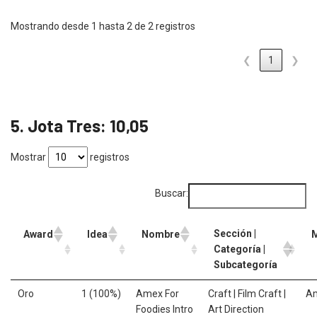
Mostrando desde 1 hasta 2 de 2 registros
❮
1
❯
5. Jota Tres: 10,05
Mostrar
registros
Buscar:
Sección |
Award
Idea
Nombre
Categoría |
Subcategoría
Oro
1 (100%)
Amex For
Craft | Film Craft |
A
Foodies Intro
Art Direction