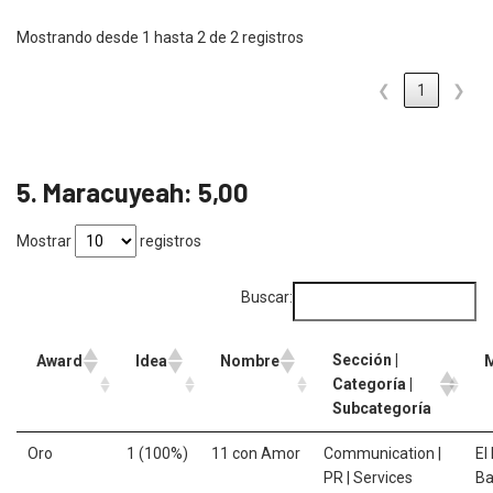
Mostrando desde 1 hasta 2 de 2 registros
❮
1
❯
5. Maracuyeah: 5,00
Mostrar
registros
Buscar:
Sección |
Award
Idea
Nombre
Categoría |
Subcategoría
Oro
1 (100%)
11 con Amor
Communication |
El
PR | Services
Ba