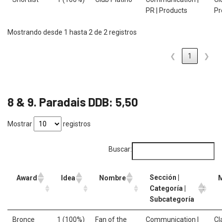
PR | Products
P
Mostrando desde 1 hasta 2 de 2 registros
❮
1
❯
8 & 9. Paradais DDB: 5,50
Mostrar
registros
Buscar:
Sección |
Award
Idea
Nombre
Categoría |
Subcategoría
Bronce
1 (100%)
Fan of the
Communication |
Cl