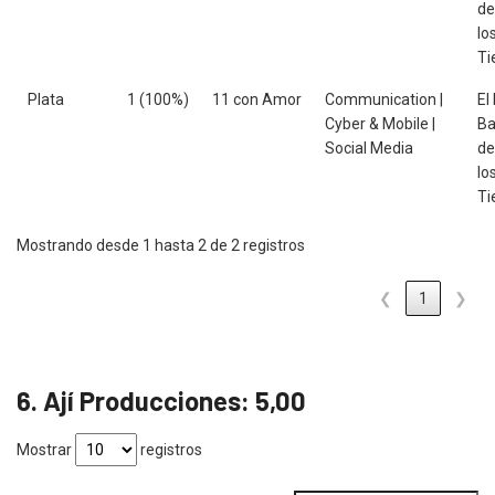
de
lo
Ti
Plata
1 (100%)
11 con Amor
Communication |
El
Cyber & Mobile |
Ba
Social Media
de
lo
Ti
Mostrando desde 1 hasta 2 de 2 registros
❮
1
❯
6. Ají Producciones: 5,00
Mostrar
registros