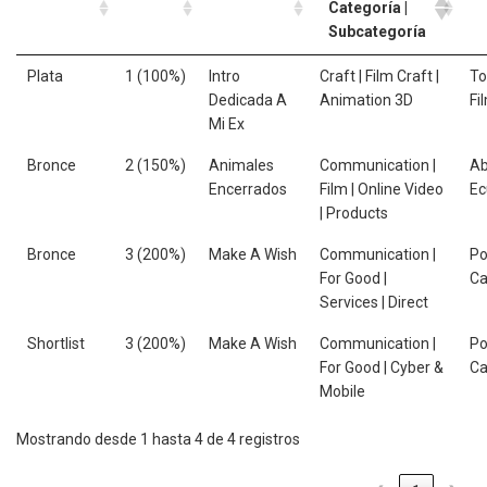
Categoría |
Subcategoría
Plata
1 (100%)
Intro
Craft | Film Craft |
To
Dedicada A
Animation 3D
Fi
Mi Ex
Bronce
2 (150%)
Animales
Communication |
Ab
Encerrados
Film | Online Video
Ec
| Products
Bronce
3 (200%)
Make A Wish
Communication |
Po
For Good |
C
Services | Direct
Shortlist
3 (200%)
Make A Wish
Communication |
Po
For Good | Cyber &
C
Mobile
Mostrando desde 1 hasta 4 de 4 registros