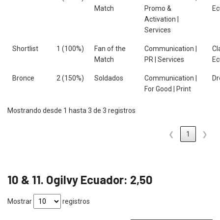
Match
Promo &
Ec
Activation |
Services
Shortlist
1 (100%)
Fan of the
Communication |
Cl
Match
PR | Services
Ec
Bronce
2 (150%)
Soldados
Communication |
D
For Good | Print
Mostrando desde 1 hasta 3 de 3 registros
❮
1
❯
10 & 11. Ogilvy Ecuador: 2,50
Mostrar
registros