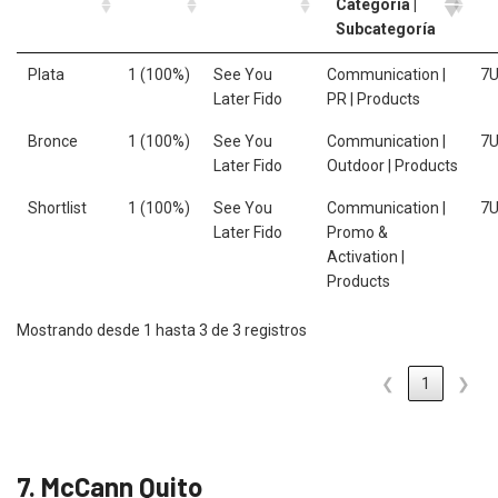
Categoría |
Subcategoría
Plata
1 (100%)
See You
Communication |
7
Later Fido
PR | Products
Bronce
1 (100%)
See You
Communication |
7
Later Fido
Outdoor | Products
Shortlist
1 (100%)
See You
Communication |
7
Later Fido
Promo &
Activation |
Products
Mostrando desde 1 hasta 3 de 3 registros
❮
1
❯
7. McCann Quito