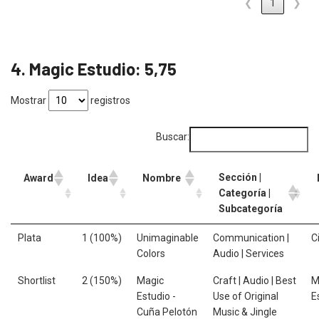
❮
1
❯
4. Magic Estudio: 5,75
Mostrar
registros
Buscar:
Sección |
Award
Idea
Nombre
Categoría |
Subcategoría
Plata
1 (100%)
Unimaginable
Communication |
C
Colors
Audio | Services
Shortlist
2 (150%)
Magic
Craft | Audio | Best
M
Estudio -
Use of Original
E
Cuña Pelotón
Music & Jingle