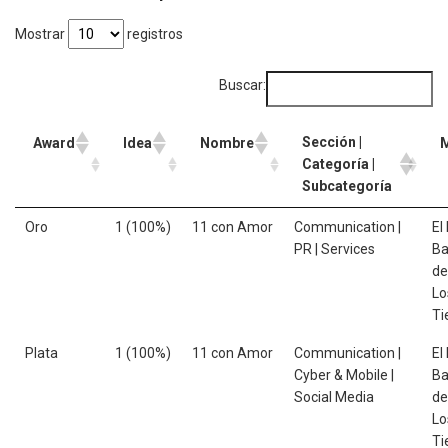
Mostrar
registros
Buscar:
Sección |
Award
Idea
Nombre
Categoría |
Subcategoría
Oro
1 (100%)
11 con Amor
Communication |
El
PR | Services
Ba
de
Lo
Ti
Plata
1 (100%)
11 con Amor
Communication |
El
Cyber & Mobile |
Ba
Social Media
de
Lo
Ti