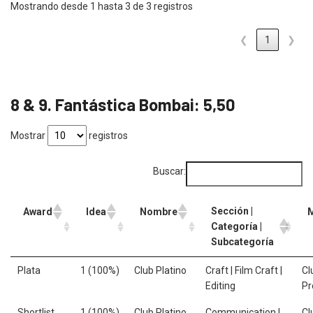
Mostrando desde 1 hasta 3 de 3 registros
❮
1
❯
8 & 9. Fantástica Bombai: 5,50
Mostrar
registros
Buscar:
Sección |
Award
Idea
Nombre
Categoría |
Subcategoría
Plata
1 (100%)
Club Platino
Craft | Film Craft |
Cl
Editing
P
Shortlist
1 (100%)
Club Platino
Communication |
Cl