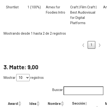
Shortlist
1 (100%)
Amex for
Craft | Film Craft |
A
Foodies Intro
Best Audiovisual
for Digital
Platforms
Mostrando desde 1 hasta 2 de 2 registros
❮
1
❯
3. Matte: 9,00
Mostrar
registros
Buscar:
Sección |
Award
Idea
Nombre