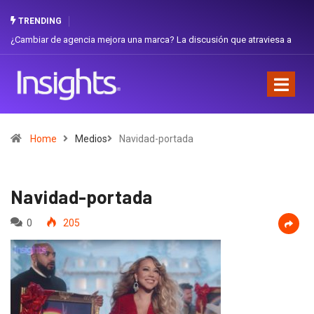
TRENDING
iar de agencia mejora una marca? La discusión que atraviesa a
Gabriela H
dor
Favorita
Home
Medios
Navidad-portada
Navidad-portada
0
205