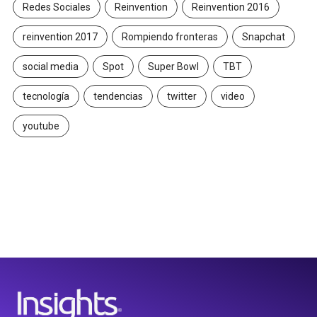
Redes Sociales
Reinvention
Reinvention 2016
reinvention 2017
Rompiendo fronteras
Snapchat
social media
Spot
Super Bowl
TBT
tecnología
tendencias
twitter
video
youtube