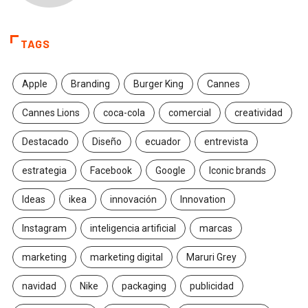
TAGS
Apple
Branding
Burger King
Cannes
Cannes Lions
coca-cola
comercial
creatividad
Destacado
Diseño
ecuador
entrevista
estrategia
Facebook
Google
Iconic brands
Ideas
ikea
innovación
Innovation
Instagram
inteligencia artificial
marcas
marketing
marketing digital
Maruri Grey
navidad
Nike
packaging
publicidad