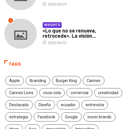
2026/06/23
4
INSIGHTS
«Lo que no se renueva,
retrocede». La visión...
2026/06/22
TAGS
Apple
Branding
Burger King
Cannes
Cannes Lions
coca-cola
comercial
creatividad
Destacado
Diseño
ecuador
entrevista
estrategia
Facebook
Google
Iconic brands
Ideas
ikea
innovación
Innovation