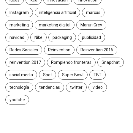
Instagram
inteligencia artificial
marcas
marketing
marketing digital
Maruri Grey
navidad
Nike
packaging
publicidad
Redes Sociales
Reinvention
Reinvention 2016
reinvention 2017
Rompiendo fronteras
Snapchat
social media
Spot
Super Bowl
TBT
tecnología
tendencias
twitter
video
youtube