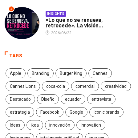
4
INSIGHTS
«Lo que no se renueva,
retrocede». La visión...
2026/06/22
TAGS
Apple
Branding
Burger King
Cannes
Cannes Lions
coca-cola
comercial
creatividad
Destacado
Diseño
ecuador
entrevista
estrategia
Facebook
Google
Iconic brands
Ideas
ikea
innovación
Innovation
Instagram
inteligencia artificial
marcas