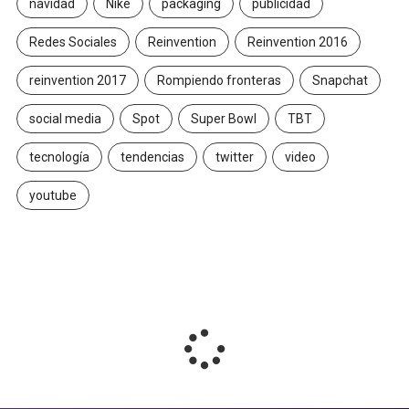
navidad
Nike
packaging
publicidad
Redes Sociales
Reinvention
Reinvention 2016
reinvention 2017
Rompiendo fronteras
Snapchat
social media
Spot
Super Bowl
TBT
tecnología
tendencias
twitter
video
youtube