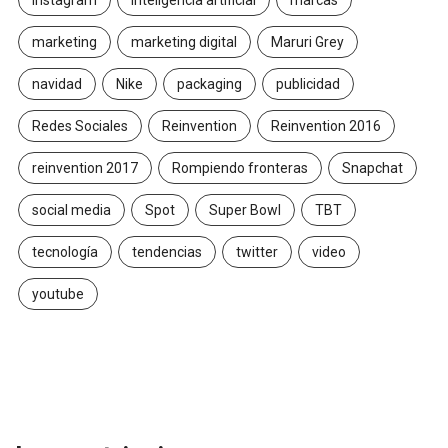
marketing
marketing digital
Maruri Grey
navidad
Nike
packaging
publicidad
Redes Sociales
Reinvention
Reinvention 2016
reinvention 2017
Rompiendo fronteras
Snapchat
social media
Spot
Super Bowl
TBT
tecnología
tendencias
twitter
video
youtube