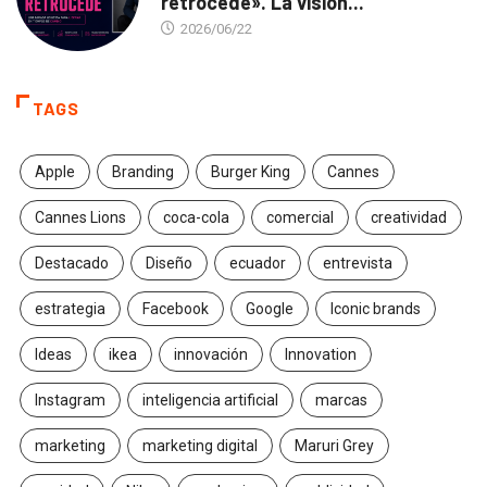
retrocede». La visión...
2026/06/22
TAGS
Apple
Branding
Burger King
Cannes
Cannes Lions
coca-cola
comercial
creatividad
Destacado
Diseño
ecuador
entrevista
estrategia
Facebook
Google
Iconic brands
Ideas
ikea
innovación
Innovation
Instagram
inteligencia artificial
marcas
marketing
marketing digital
Maruri Grey