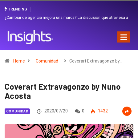
TRENDING
Gabriela Herrera y el arte de cambiarse el sombrero en Corporación
Favorita
Home
Comunidad
Coverart Extravagonzo by…
Coverart Extravagonzo by Nuno
Acosta
2020/07/20
0
1432
COMUNIDAD