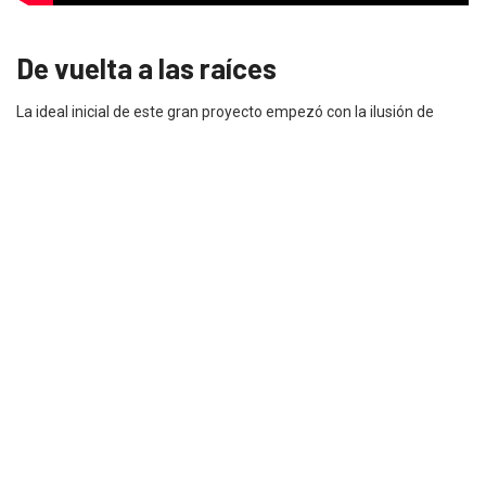
De vuelta a las raíces
La ideal inicial de este gran proyecto empezó con la ilusión de
crear una producto hecho en Ecuador. Sandra recuerda que el
primer paso como equipo fue pensar e investigar esas historias y
herencia que nos ha traído a todos hasta aquí como ecuatorianos,
y qué podría llegar a hacernos sentir orgullosos de nuestro país.
«Pasamos de revisar la historia de nuestra cultura y cómo fue
evolucionando, y llegamos a un insight importante que nos genere
‘National Pride’, y fue precisamente ahí donde vimos que los
ecuatorianos somos solidarios y amamos nuestra tierra. Tanto,
que somos uno de los pocos países que tiene en su Constitución
un Artículo dedicado a los Derechos de la Pachamama, por eso
nuestro logo es la reinterpretación de esta».