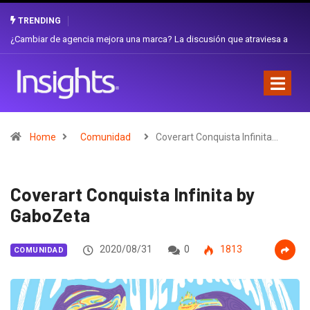
TRENDING
Gabriela Herrera y el arte de cambiarse el sombrero en Corporación
Favorita
Home
Comunidad
Coverart Conquista Infinita…
Coverart Conquista Infinita by
GaboZeta
2020/08/31
0
1813
COMUNIDAD