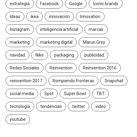
estrategia
Facebook
Google
Iconic brands
Ideas
ikea
innovación
Innovation
Instagram
inteligencia artificial
marcas
marketing
marketing digital
Maruri Grey
navidad
Nike
packaging
publicidad
Redes Sociales
Reinvention
Reinvention 2016
reinvention 2017
Rompiendo fronteras
Snapchat
social media
Spot
Super Bowl
TBT
tecnología
tendencias
twitter
video
youtube