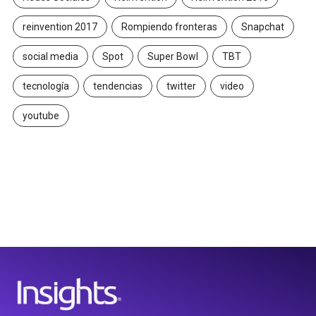
reinvention 2017
Rompiendo fronteras
Snapchat
social media
Spot
Super Bowl
TBT
tecnología
tendencias
twitter
video
youtube