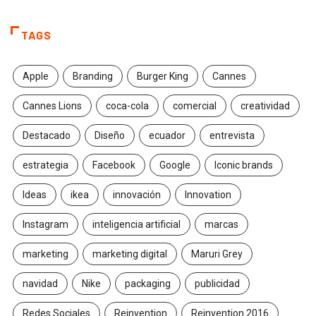
TAGS
Apple
Branding
Burger King
Cannes
Cannes Lions
coca-cola
comercial
creatividad
Destacado
Diseño
ecuador
entrevista
estrategia
Facebook
Google
Iconic brands
Ideas
ikea
innovación
Innovation
Instagram
inteligencia artificial
marcas
marketing
marketing digital
Maruri Grey
navidad
Nike
packaging
publicidad
Redes Sociales
Reinvention
Reinvention 2016