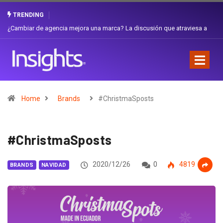
TRENDING
¿Cambiar de agencia mejora una marca? La discusión que atraviesa a
Ecuador
Home
Brands
#ChristmaSposts
#ChristmaSposts
2020/12/26
0
4819
BRANDS
NAVIDAD