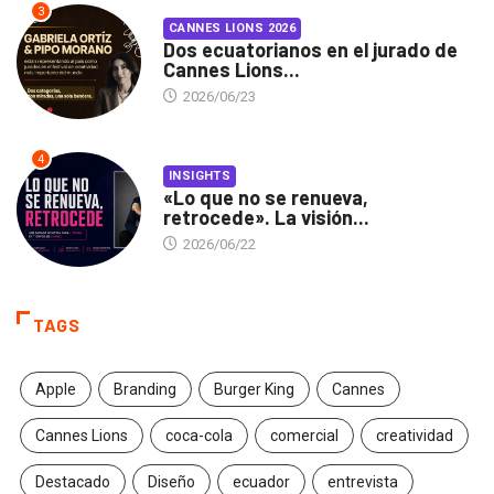
3
CANNES LIONS 2026
Dos ecuatorianos en el jurado de
Cannes Lions...
2026/06/23
4
INSIGHTS
«Lo que no se renueva,
retrocede». La visión...
2026/06/22
TAGS
Apple
Branding
Burger King
Cannes
Cannes Lions
coca-cola
comercial
creatividad
Destacado
Diseño
ecuador
entrevista