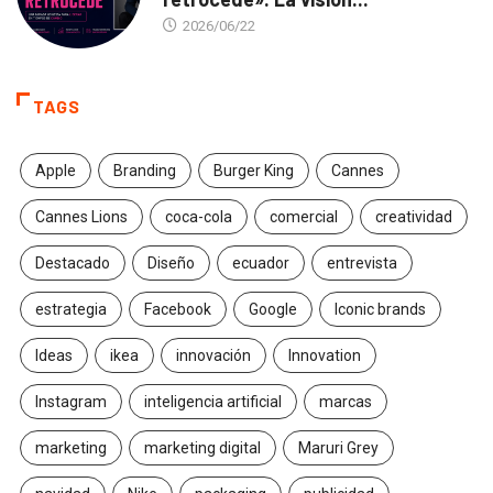
2026/06/22
TAGS
Apple
Branding
Burger King
Cannes
Cannes Lions
coca-cola
comercial
creatividad
Destacado
Diseño
ecuador
entrevista
estrategia
Facebook
Google
Iconic brands
Ideas
ikea
innovación
Innovation
Instagram
inteligencia artificial
marcas
marketing
marketing digital
Maruri Grey