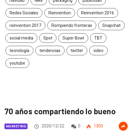
navidad
Nike
packaging
publicidad
Redes Sociales
Reinvention
Reinvention 2016
reinvention 2017
Rompiendo fronteras
Snapchat
social media
Spot
Super Bowl
TBT
tecnología
tendencias
twitter
video
youtube
70 años compartiendo lo bueno
2020/12/22
0
1305
MARKETING