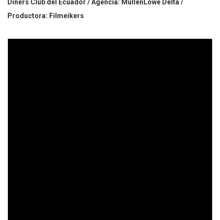
Diners Club del Ecuador / Agencia: MullenLowe Delta /
Productora: Filmeikers