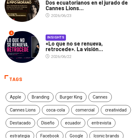
Dos ecuatorianos en el jurado de
Cannes Lions...
2026/06/23
4
INSIGHTS
«Lo que no se renueva,
retrocede». La visión...
2026/06/22
TAGS
Apple
Branding
Burger King
Cannes
Cannes Lions
coca-cola
comercial
creatividad
Destacado
Diseño
ecuador
entrevista
estrategia
Facebook
Google
Iconic brands