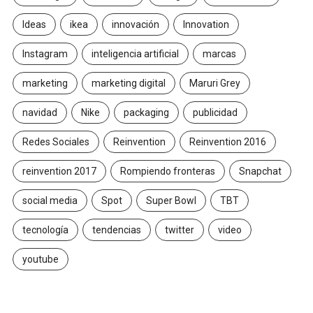
Ideas
ikea
innovación
Innovation
Instagram
inteligencia artificial
marcas
marketing
marketing digital
Maruri Grey
navidad
Nike
packaging
publicidad
Redes Sociales
Reinvention
Reinvention 2016
reinvention 2017
Rompiendo fronteras
Snapchat
social media
Spot
Super Bowl
TBT
tecnología
tendencias
twitter
video
youtube