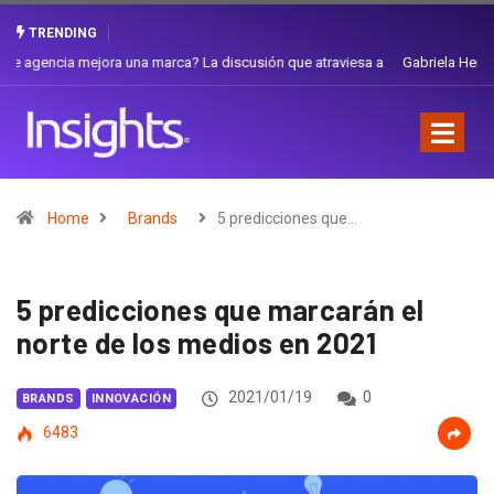
TRENDING
Gabriela Herrera y el arte de cambiarse el sombrero en Corporación
Favorita
Home
Brands
5 predicciones que…
5 predicciones que marcarán el
norte de los medios en 2021
2021/01/19
0
BRANDS
INNOVACIÓN
6483