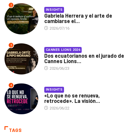
2
INSIGHTS
Gabriela Herrera y el arte de
cambiarse el...
2026/07/16
3
CANNES LIONS 2026
Dos ecuatorianos en el jurado de
Cannes Lions...
2026/06/23
4
INSIGHTS
«Lo que no se renueva,
retrocede». La visión...
2026/06/22
TAGS