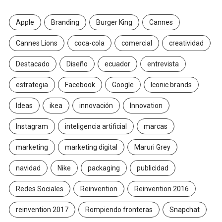
Apple
Branding
Burger King
Cannes
Cannes Lions
coca-cola
comercial
creatividad
Destacado
Diseño
ecuador
entrevista
estrategia
Facebook
Google
Iconic brands
Ideas
ikea
innovación
Innovation
Instagram
inteligencia artificial
marcas
marketing
marketing digital
Maruri Grey
navidad
Nike
packaging
publicidad
Redes Sociales
Reinvention
Reinvention 2016
reinvention 2017
Rompiendo fronteras
Snapchat