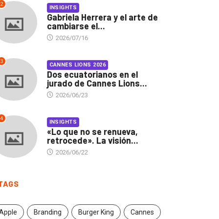
2
INSIGHTS
Gabriela Herrera y el arte de
cambiarse el...
2026/07/16
3
CANNES LIONS 2026
Dos ecuatorianos en el
jurado de Cannes Lions...
2026/06/23
4
INSIGHTS
«Lo que no se renueva,
retrocede». La visión...
2026/06/22
INSIGHTS
CANNES LIONS 2026
TAGS
briela Herrera y el arte
Dos ecuatorianos en el
 cambiarse...
jurado de Cannes...
Apple
Branding
Burger King
Cannes
2026/07/16
2026/06/23