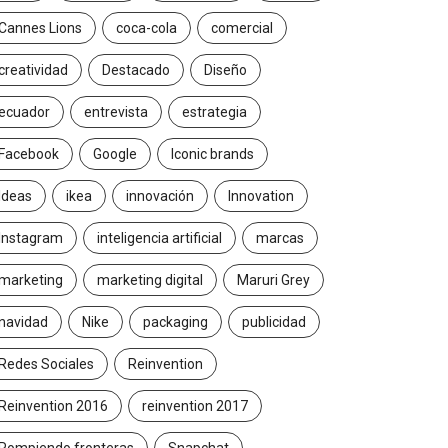
Cannes Lions
coca-cola
comercial
creatividad
Destacado
Diseño
ecuador
entrevista
estrategia
Facebook
Google
Iconic brands
Ideas
ikea
innovación
Innovation
Instagram
inteligencia artificial
marcas
marketing
marketing digital
Maruri Grey
navidad
Nike
packaging
publicidad
Redes Sociales
Reinvention
Reinvention 2016
reinvention 2017