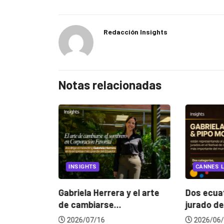
Redacción Insights
Notas relacionadas
EGORIZED
INSIGHTS
CANNES L
ncia
? La...
Gabriela Herrera y el arte
Dos ecuat
de cambiarse...
jurado de
2026/07/16
2026/06/