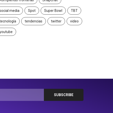
Rompiendo fronteras
Snapchat
social media
Spot
Super Bowl
TBT
tecnología
tendencias
twitter
video
youtube