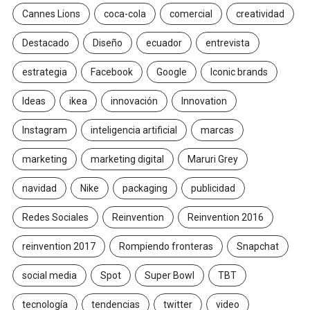
Cannes Lions
coca-cola
comercial
creatividad
Destacado
Diseño
ecuador
entrevista
estrategia
Facebook
Google
Iconic brands
Ideas
ikea
innovación
Innovation
Instagram
inteligencia artificial
marcas
marketing
marketing digital
Maruri Grey
navidad
Nike
packaging
publicidad
Redes Sociales
Reinvention
Reinvention 2016
reinvention 2017
Rompiendo fronteras
Snapchat
social media
Spot
Super Bowl
TBT
tecnología
tendencias
twitter
video