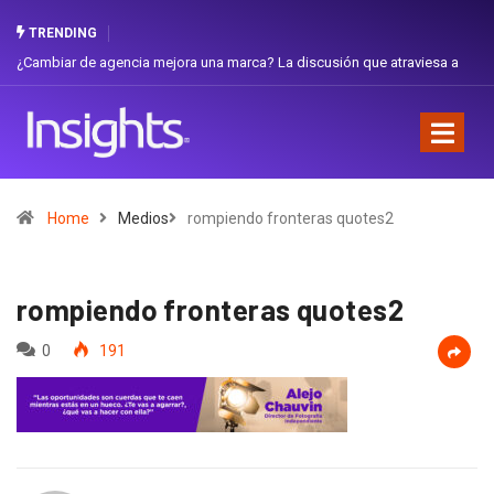
TRENDING
¿Cambiar de agencia mejora una marca? La discusión que atraviesa a
Gab
Ecuador
Fav
Home
Medios
rompiendo fronteras quotes2
rompiendo fronteras quotes2
0
191