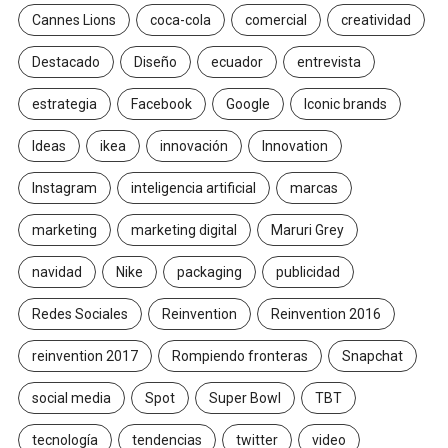
Cannes Lions
coca-cola
comercial
creatividad
Destacado
Diseño
ecuador
entrevista
estrategia
Facebook
Google
Iconic brands
Ideas
ikea
innovación
Innovation
Instagram
inteligencia artificial
marcas
marketing
marketing digital
Maruri Grey
navidad
Nike
packaging
publicidad
Redes Sociales
Reinvention
Reinvention 2016
reinvention 2017
Rompiendo fronteras
Snapchat
social media
Spot
Super Bowl
TBT
tecnología
tendencias
twitter
video