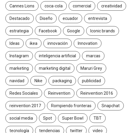
Cannes Lions
coca-cola
comercial
creatividad
Destacado
Diseño
ecuador
entrevista
estrategia
Facebook
Google
Iconic brands
Ideas
ikea
innovación
Innovation
Instagram
inteligencia artificial
marcas
marketing
marketing digital
Maruri Grey
navidad
Nike
packaging
publicidad
Redes Sociales
Reinvention
Reinvention 2016
reinvention 2017
Rompiendo fronteras
Snapchat
social media
Spot
Super Bowl
TBT
tecnología
tendencias
twitter
video