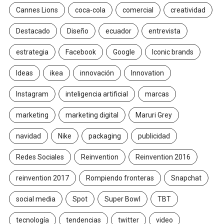
Cannes Lions
coca-cola
comercial
creatividad
Destacado
Diseño
ecuador
entrevista
estrategia
Facebook
Google
Iconic brands
Ideas
ikea
innovación
Innovation
Instagram
inteligencia artificial
marcas
marketing
marketing digital
Maruri Grey
navidad
Nike
packaging
publicidad
Redes Sociales
Reinvention
Reinvention 2016
reinvention 2017
Rompiendo fronteras
Snapchat
social media
Spot
Super Bowl
TBT
tecnología
tendencias
twitter
video