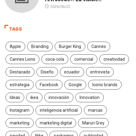
2026/06/22
TAGS
Apple
Branding
Burger King
Cannes
Cannes Lions
coca-cola
comercial
creatividad
Destacado
Diseño
ecuador
entrevista
estrategia
Facebook
Google
Iconic brands
Ideas
ikea
innovación
Innovation
Instagram
inteligencia artificial
marcas
marketing
marketing digital
Maruri Grey
navidad
Nike
packaging
publicidad