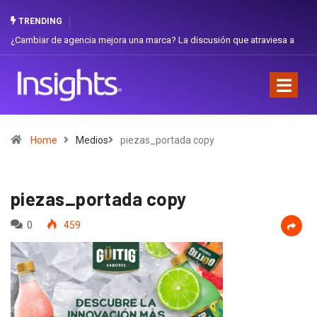
TRENDING
ambiar de agencia mejora una marca? La discusión que atraviesa a
Gabriel
uador
Favorit
Home
Medios
piezas_portada copy
piezas_portada copy
0
459