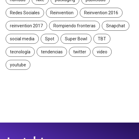
Redes Sociales
Reinvention
Reinvention 2016
reinvention 2017
Rompiendo fronteras
Snapchat
social media
Spot
Super Bowl
TBT
tecnología
tendencias
twitter
video
youtube