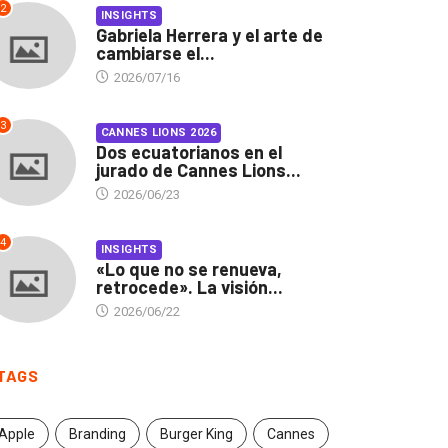
2
INSIGHTS
Gabriela Herrera y el arte de
cambiarse el...
2026/07/16
3
CANNES LIONS 2026
Dos ecuatorianos en el
jurado de Cannes Lions...
2026/06/23
4
INSIGHTS
«Lo que no se renueva,
retrocede». La visión...
2026/06/22
TAGS
Apple
Branding
Burger King
Cannes