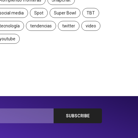
Rompiendo fronteras
Snapchat
social media
Spot
Super Bowl
TBT
tecnología
tendencias
twitter
video
youtube