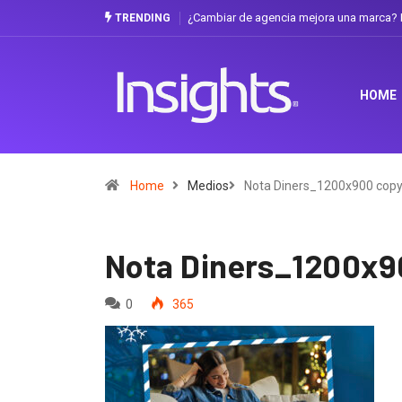
¿Cambiar de agencia mejora una marca? La 
TRENDING
HOME
Home
Medios
Nota Diners_1200x900 cop
Nota Diners_1200x9
0
365