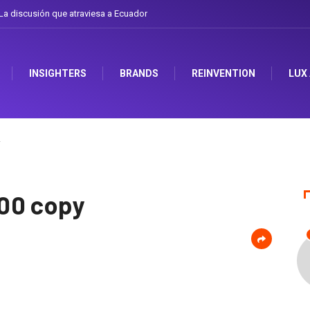
discusión que atraviesa a Ecuador
Gabriela Herrera y el arte de cambiarse el 
INSIGHTERS
BRANDS
REINVENTION
LUX
y
00 copy