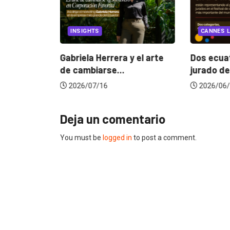
EGORIZED
INSIGHTS
CANNES L
ncia
? La...
Gabriela Herrera y el arte
Dos ecuat
de cambiarse...
jurado de
2026/07/16
2026/06/
Deja un comentario
You must be
logged in
to post a comment.