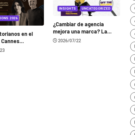
INSIGHTS
UNCATEGORIZED
IONS 2026
¿Cambiar de agencia
mejora una marca? La...
orianos en el
Ga
 Cannes...
de
2026/07/22
23