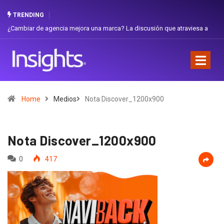
TRENDING
iar de agencia mejora una marca? La discusión que atraviesa a
Gabriela H
dor
Favorita
Home
Medios
Nota Discover_1200x900
Nota Discover_1200x900
0
417