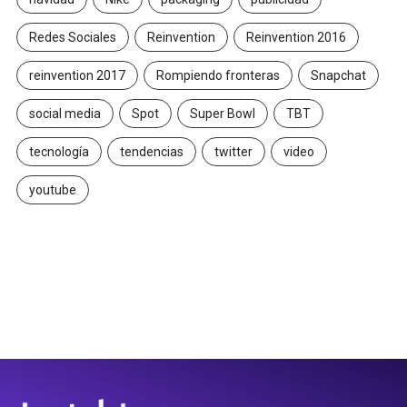
Redes Sociales
Reinvention
Reinvention 2016
reinvention 2017
Rompiendo fronteras
Snapchat
social media
Spot
Super Bowl
TBT
tecnología
tendencias
twitter
video
youtube