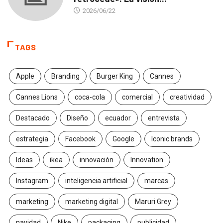
2026/06/22
TAGS
Apple
Branding
Burger King
Cannes
Cannes Lions
coca-cola
comercial
creatividad
Destacado
Diseño
ecuador
entrevista
estrategia
Facebook
Google
Iconic brands
Ideas
ikea
innovación
Innovation
Instagram
inteligencia artificial
marcas
marketing
marketing digital
Maruri Grey
navidad
Nike
packaging
publicidad