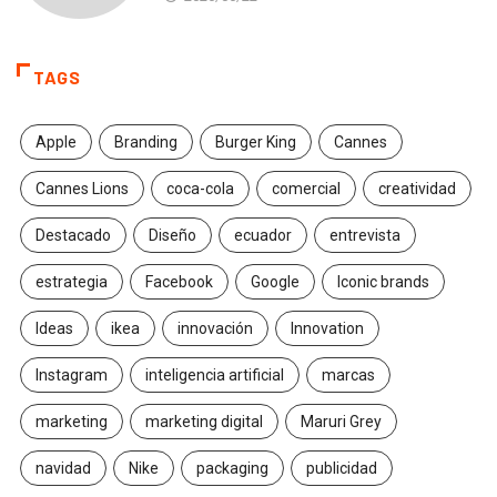
TAGS
Apple
Branding
Burger King
Cannes
Cannes Lions
coca-cola
comercial
creatividad
Destacado
Diseño
ecuador
entrevista
estrategia
Facebook
Google
Iconic brands
Ideas
ikea
innovación
Innovation
Instagram
inteligencia artificial
marcas
marketing
marketing digital
Maruri Grey
navidad
Nike
packaging
publicidad