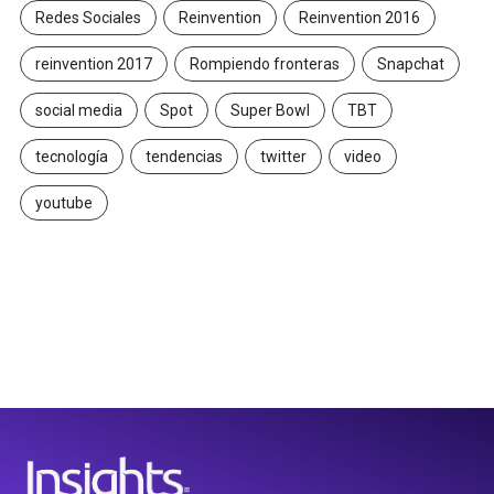
Redes Sociales
Reinvention
Reinvention 2016
reinvention 2017
Rompiendo fronteras
Snapchat
social media
Spot
Super Bowl
TBT
tecnología
tendencias
twitter
video
youtube