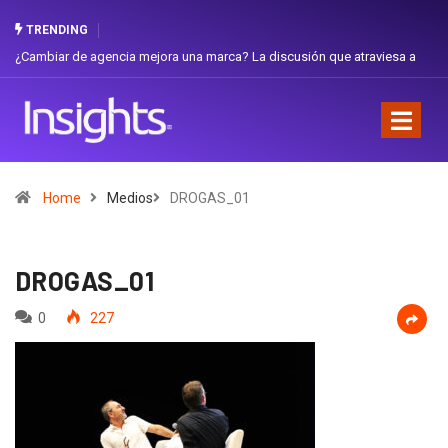
TRENDING
iar de agencia mejora una marca? La discusión que atraviesa a
Gabriela H
dor
Favorita
Home
Medios
DROGAS_01
DROGAS_01
0
227