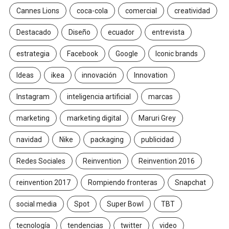
Cannes Lions
coca-cola
comercial
creatividad
Destacado
Diseño
ecuador
entrevista
estrategia
Facebook
Google
Iconic brands
Ideas
ikea
innovación
Innovation
Instagram
inteligencia artificial
marcas
marketing
marketing digital
Maruri Grey
navidad
Nike
packaging
publicidad
Redes Sociales
Reinvention
Reinvention 2016
reinvention 2017
Rompiendo fronteras
Snapchat
social media
Spot
Super Bowl
TBT
tecnología
tendencias
twitter
video