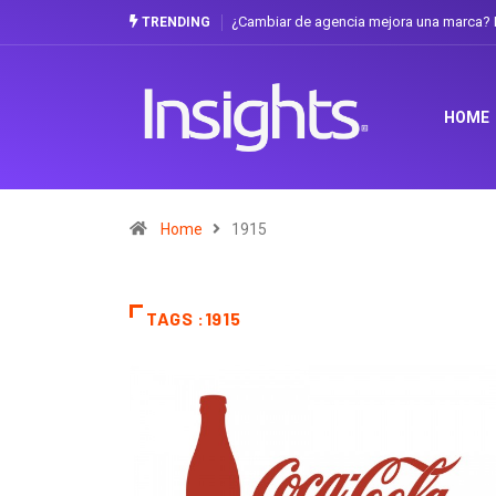
¿Cambiar de agencia mejora una marca? L
TRENDING
HOME
Home
1915
TAGS :1915