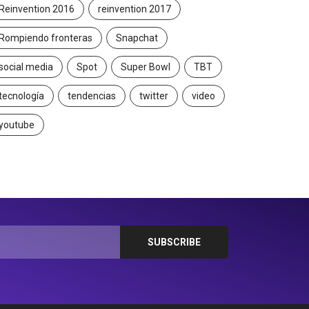
Reinvention 2016
reinvention 2017
Rompiendo fronteras
Snapchat
social media
Spot
Super Bowl
TBT
tecnología
tendencias
twitter
video
youtube