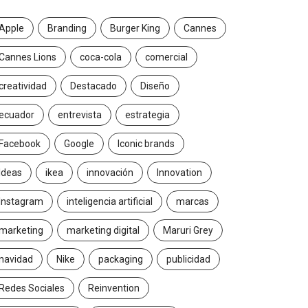
Apple
Branding
Burger King
Cannes
Cannes Lions
coca-cola
comercial
creatividad
Destacado
Diseño
ecuador
entrevista
estrategia
Facebook
Google
Iconic brands
Ideas
ikea
innovación
Innovation
Instagram
inteligencia artificial
marcas
marketing
marketing digital
Maruri Grey
navidad
Nike
packaging
publicidad
Redes Sociales
Reinvention