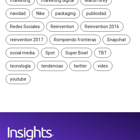
marketing
marketing digital
Maruri Grey
navidad
Nike
packaging
publicidad
Redes Sociales
Reinvention
Reinvention 2016
reinvention 2017
Rompiendo fronteras
Snapchat
social media
Spot
Super Bowl
TBT
tecnología
tendencias
twitter
video
youtube