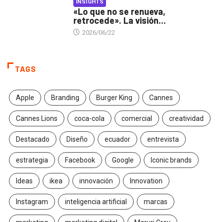
INSIGHTS
«Lo que no se renueva,
retrocede». La visión...
2026/06/22
TAGS
Apple
Branding
Burger King
Cannes
Cannes Lions
coca-cola
comercial
creatividad
Destacado
Diseño
ecuador
entrevista
estrategia
Facebook
Google
Iconic brands
Ideas
ikea
innovación
Innovation
Instagram
inteligencia artificial
marcas