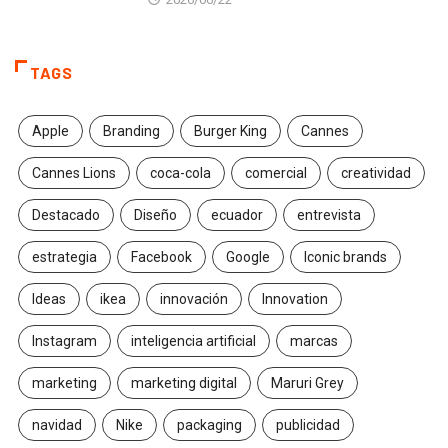
TAGS
Apple
Branding
Burger King
Cannes
Cannes Lions
coca-cola
comercial
creatividad
Destacado
Diseño
ecuador
entrevista
estrategia
Facebook
Google
Iconic brands
Ideas
ikea
innovación
Innovation
Instagram
inteligencia artificial
marcas
marketing
marketing digital
Maruri Grey
navidad
Nike
packaging
publicidad