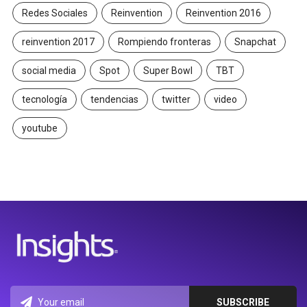
Redes Sociales
Reinvention
Reinvention 2016
reinvention 2017
Rompiendo fronteras
Snapchat
social media
Spot
Super Bowl
TBT
tecnología
tendencias
twitter
video
youtube