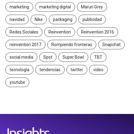
marketing
marketing digital
Maruri Grey
navidad
Nike
packaging
publicidad
Redes Sociales
Reinvention
Reinvention 2016
reinvention 2017
Rompiendo fronteras
Snapchat
social media
Spot
Super Bowl
TBT
tecnología
tendencias
twitter
video
youtube