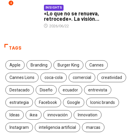
4
INSIGHTS
«Lo que no se renueva,
retrocede». La visión...
2026/06/22
TAGS
Apple
Branding
Burger King
Cannes
Cannes Lions
coca-cola
comercial
creatividad
Destacado
Diseño
ecuador
entrevista
estrategia
Facebook
Google
Iconic brands
Ideas
ikea
innovación
Innovation
Instagram
inteligencia artificial
marcas