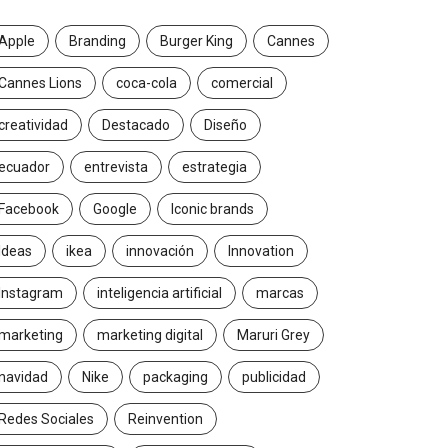
Apple
Branding
Burger King
Cannes
Cannes Lions
coca-cola
comercial
creatividad
Destacado
Diseño
ecuador
entrevista
estrategia
Facebook
Google
Iconic brands
Ideas
ikea
innovación
Innovation
Instagram
inteligencia artificial
marcas
marketing
marketing digital
Maruri Grey
navidad
Nike
packaging
publicidad
Redes Sociales
Reinvention