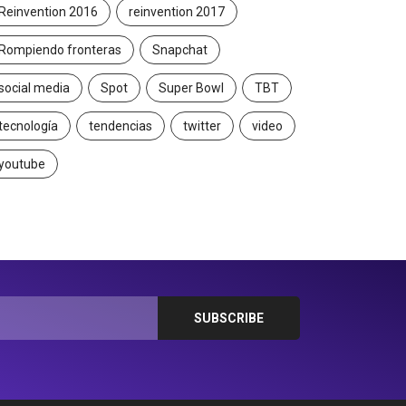
Reinvention 2016
reinvention 2017
Rompiendo fronteras
Snapchat
social media
Spot
Super Bowl
TBT
tecnología
tendencias
twitter
video
youtube