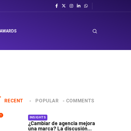
el sombrero en Corporación Favorita
 AWARDS
RECENT
POPULAR
COMMENTS
1
INSIGHTS
¿Cambiar de agencia mejora
una marca? La discusión...