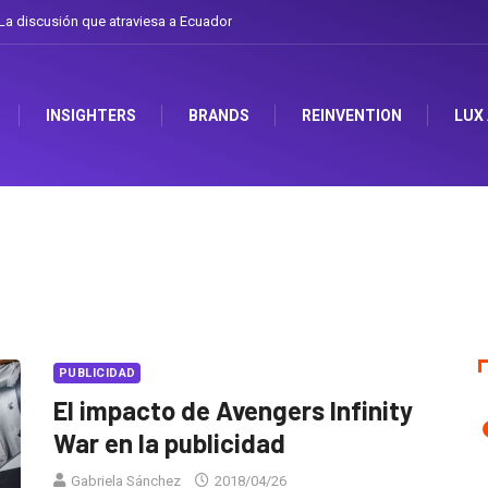
a discusión que atraviesa a Ecuador
Gabriela Herrera y el arte de cambiarse 
INSIGHTERS
BRANDS
REINVENTION
LUX
PUBLICIDAD
El impacto de Avengers Infinity
War en la publicidad
Gabriela Sánchez
2018/04/26