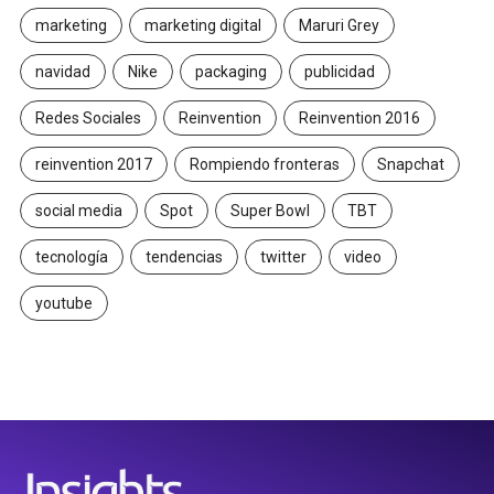
marketing
marketing digital
Maruri Grey
navidad
Nike
packaging
publicidad
Redes Sociales
Reinvention
Reinvention 2016
reinvention 2017
Rompiendo fronteras
Snapchat
social media
Spot
Super Bowl
TBT
tecnología
tendencias
twitter
video
youtube