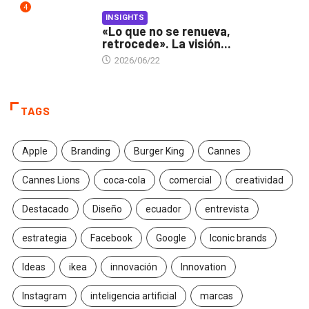
4
INSIGHTS
«Lo que no se renueva,
retrocede». La visión...
2026/06/22
TAGS
Apple
Branding
Burger King
Cannes
Cannes Lions
coca-cola
comercial
creatividad
Destacado
Diseño
ecuador
entrevista
estrategia
Facebook
Google
Iconic brands
Ideas
ikea
innovación
Innovation
Instagram
inteligencia artificial
marcas