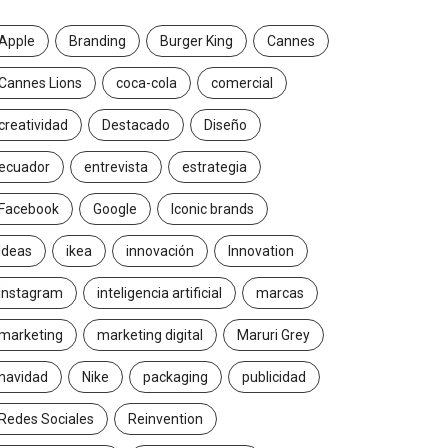
Apple
Branding
Burger King
Cannes
Cannes Lions
coca-cola
comercial
creatividad
Destacado
Diseño
ecuador
entrevista
estrategia
Facebook
Google
Iconic brands
Ideas
ikea
innovación
Innovation
Instagram
inteligencia artificial
marcas
marketing
marketing digital
Maruri Grey
navidad
Nike
packaging
publicidad
Redes Sociales
Reinvention