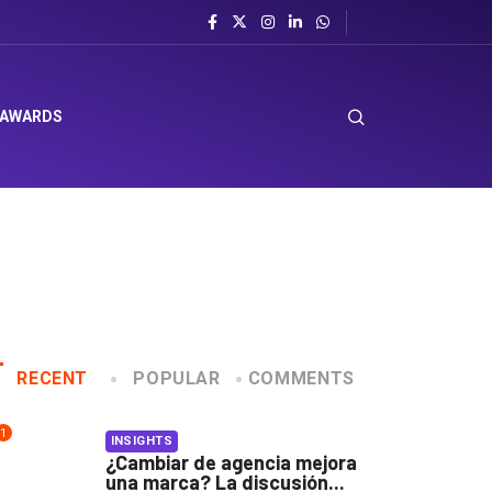
l sombrero en Corporación Favorita
 AWARDS
RECENT
POPULAR
COMMENTS
1
INSIGHTS
¿Cambiar de agencia mejora
una marca? La discusión...