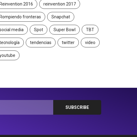
Reinvention 2016
reinvention 2017
Rompiendo fronteras
Snapchat
social media
Spot
Super Bowl
TBT
tecnología
tendencias
twitter
video
youtube