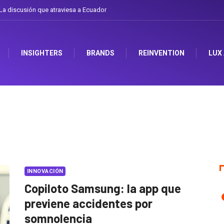
 discusión que atraviesa a Ecuador
Gabriela Herrera y el arte de cambiarse e
INSIGHTERS
BRANDS
REINVENTION
LUX
INNOVACIÓN
Copiloto Samsung: la app que
previene accidentes por
somnolencia