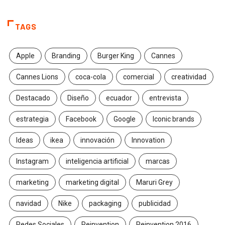
TAGS
Apple
Branding
Burger King
Cannes
Cannes Lions
coca-cola
comercial
creatividad
Destacado
Diseño
ecuador
entrevista
estrategia
Facebook
Google
Iconic brands
Ideas
ikea
innovación
Innovation
Instagram
inteligencia artificial
marcas
marketing
marketing digital
Maruri Grey
navidad
Nike
packaging
publicidad
Redes Sociales
Reinvention
Reinvention 2016