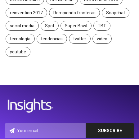
reinvention 2017
Rompiendo fronteras
Snapchat
social media
Spot
Super Bowl
TBT
tecnología
tendencias
twitter
video
youtube