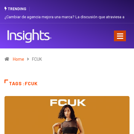
TRENDING
¿Cambiar de agencia mejora una marca? La discusión que atraviesa a
Ecuador
Home
FCUK
TAGS :FCUK