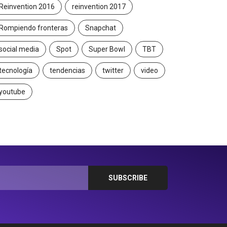
Reinvention 2016
reinvention 2017
Rompiendo fronteras
Snapchat
social media
Spot
Super Bowl
TBT
tecnología
tendencias
twitter
video
youtube