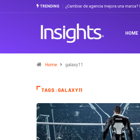
¿Cambiar de agencia mejora una marca? L
TRENDING
HOME
Home
galaxy11
TAGS :GALAXY11