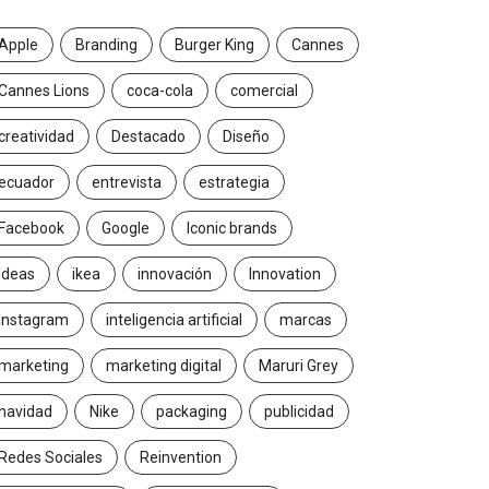
Apple
Branding
Burger King
Cannes
Cannes Lions
coca-cola
comercial
creatividad
Destacado
Diseño
ecuador
entrevista
estrategia
Facebook
Google
Iconic brands
Ideas
ikea
innovación
Innovation
Instagram
inteligencia artificial
marcas
marketing
marketing digital
Maruri Grey
navidad
Nike
packaging
publicidad
Redes Sociales
Reinvention