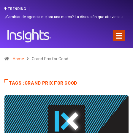
TRENDING
¿Cambiar de agencia mejora una marca? La discusión que atraviesa a
Ecuador
Home
Grand Prix for Good
TAGS :GRAND PRIX FOR GOOD