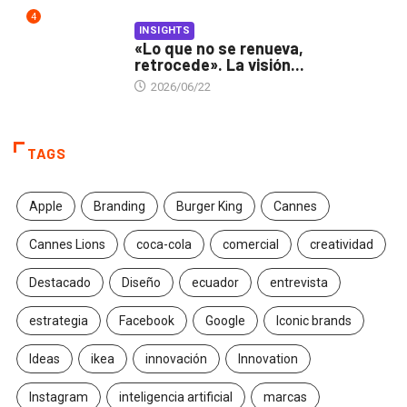
4
INSIGHTS
«Lo que no se renueva,
retrocede». La visión...
2026/06/22
TAGS
Apple
Branding
Burger King
Cannes
Cannes Lions
coca-cola
comercial
creatividad
Destacado
Diseño
ecuador
entrevista
estrategia
Facebook
Google
Iconic brands
Ideas
ikea
innovación
Innovation
Instagram
inteligencia artificial
marcas