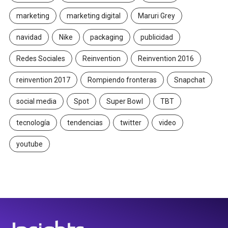
marketing
marketing digital
Maruri Grey
navidad
Nike
packaging
publicidad
Redes Sociales
Reinvention
Reinvention 2016
reinvention 2017
Rompiendo fronteras
Snapchat
social media
Spot
Super Bowl
TBT
tecnología
tendencias
twitter
video
youtube