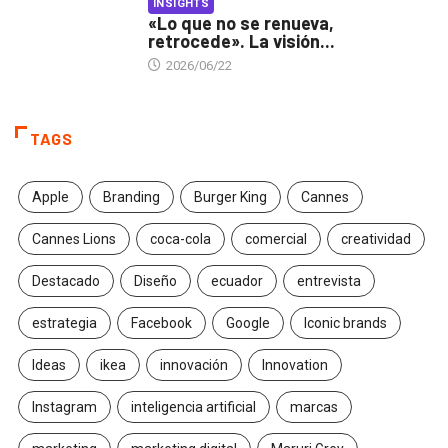
INSIGHTS
«Lo que no se renueva,
retrocede». La visión...
2026/06/22
TAGS
Apple
Branding
Burger King
Cannes
Cannes Lions
coca-cola
comercial
creatividad
Destacado
Diseño
ecuador
entrevista
estrategia
Facebook
Google
Iconic brands
Ideas
ikea
innovación
Innovation
Instagram
inteligencia artificial
marcas