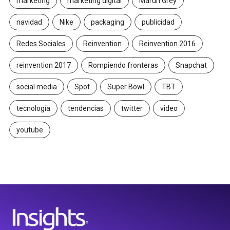
marketing
marketing digital
Maruri Grey
navidad
Nike
packaging
publicidad
Redes Sociales
Reinvention
Reinvention 2016
reinvention 2017
Rompiendo fronteras
Snapchat
social media
Spot
Super Bowl
TBT
tecnología
tendencias
twitter
video
youtube