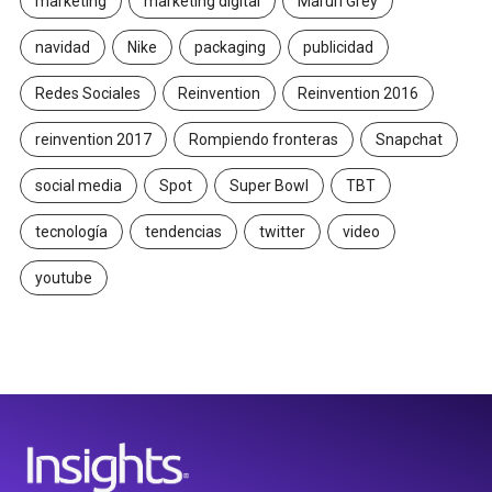
marketing
marketing digital
Maruri Grey
navidad
Nike
packaging
publicidad
Redes Sociales
Reinvention
Reinvention 2016
reinvention 2017
Rompiendo fronteras
Snapchat
social media
Spot
Super Bowl
TBT
tecnología
tendencias
twitter
video
youtube