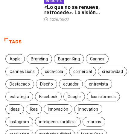
INSIGHTS
«Lo que no se renueva,
retrocede». La visión...
2026/06/22
TAGS
Apple
Branding
Burger King
Cannes
Cannes Lions
coca-cola
comercial
creatividad
Destacado
Diseño
ecuador
entrevista
estrategia
Facebook
Google
Iconic brands
Ideas
ikea
innovación
Innovation
Instagram
inteligencia artificial
marcas