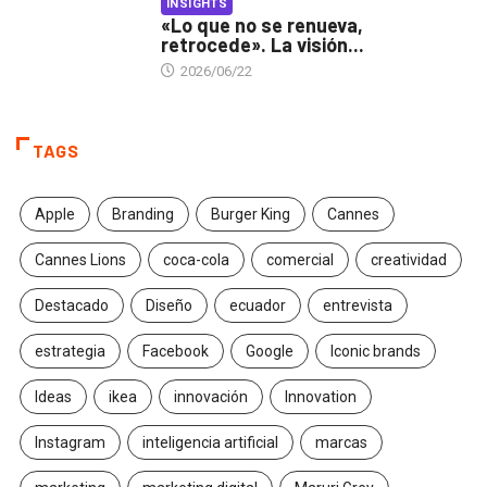
INSIGHTS
«Lo que no se renueva,
retrocede». La visión...
2026/06/22
TAGS
Apple
Branding
Burger King
Cannes
Cannes Lions
coca-cola
comercial
creatividad
Destacado
Diseño
ecuador
entrevista
estrategia
Facebook
Google
Iconic brands
Ideas
ikea
innovación
Innovation
Instagram
inteligencia artificial
marcas