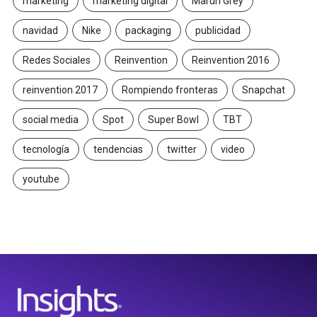
marketing
marketing digital
Maruri Grey
navidad
Nike
packaging
publicidad
Redes Sociales
Reinvention
Reinvention 2016
reinvention 2017
Rompiendo fronteras
Snapchat
social media
Spot
Super Bowl
TBT
tecnología
tendencias
twitter
video
youtube