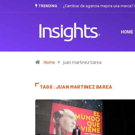
¿Cambiar de agencia mejora una marca? L
TRENDING
HOME
Home
juan martinez barea
TAGS :JUAN MARTINEZ BAREA