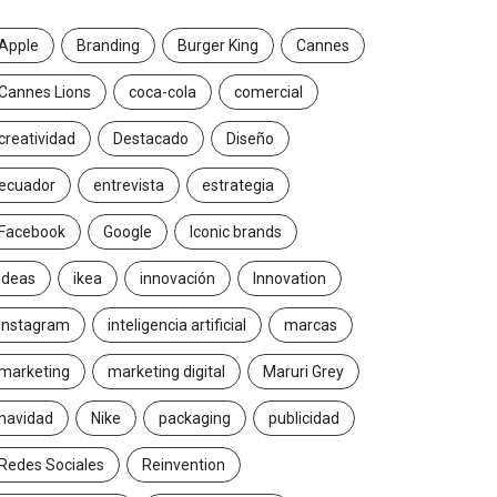
Apple
Branding
Burger King
Cannes
Cannes Lions
coca-cola
comercial
creatividad
Destacado
Diseño
ecuador
entrevista
estrategia
Facebook
Google
Iconic brands
Ideas
ikea
innovación
Innovation
Instagram
inteligencia artificial
marcas
marketing
marketing digital
Maruri Grey
navidad
Nike
packaging
publicidad
Redes Sociales
Reinvention