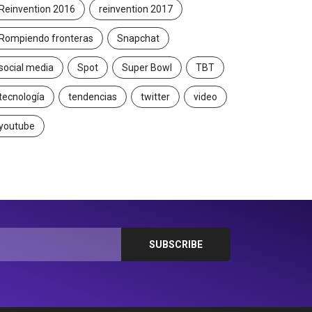
Reinvention 2016
reinvention 2017
Rompiendo fronteras
Snapchat
social media
Spot
Super Bowl
TBT
tecnología
tendencias
twitter
video
youtube