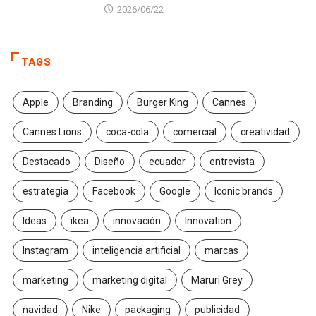
2026/06/22
TAGS
Apple
Branding
Burger King
Cannes
Cannes Lions
coca-cola
comercial
creatividad
Destacado
Diseño
ecuador
entrevista
estrategia
Facebook
Google
Iconic brands
Ideas
ikea
innovación
Innovation
Instagram
inteligencia artificial
marcas
marketing
marketing digital
Maruri Grey
navidad
Nike
packaging
publicidad