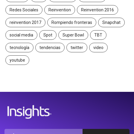
Redes Sociales
Reinvention
Reinvention 2016
reinvention 2017
Rompiendo fronteras
Snapchat
social media
Spot
Super Bowl
TBT
tecnología
tendencias
twitter
video
youtube