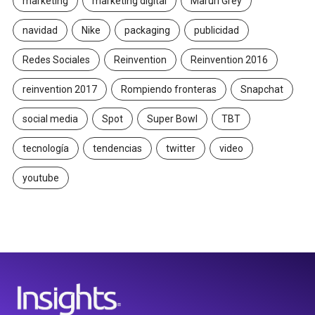
marketing
marketing digital
Maruri Grey
navidad
Nike
packaging
publicidad
Redes Sociales
Reinvention
Reinvention 2016
reinvention 2017
Rompiendo fronteras
Snapchat
social media
Spot
Super Bowl
TBT
tecnología
tendencias
twitter
video
youtube