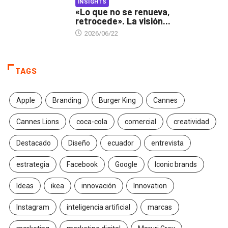
INSIGHTS
«Lo que no se renueva,
retrocede». La visión...
2026/06/22
TAGS
Apple
Branding
Burger King
Cannes
Cannes Lions
coca-cola
comercial
creatividad
Destacado
Diseño
ecuador
entrevista
estrategia
Facebook
Google
Iconic brands
Ideas
ikea
innovación
Innovation
Instagram
inteligencia artificial
marcas