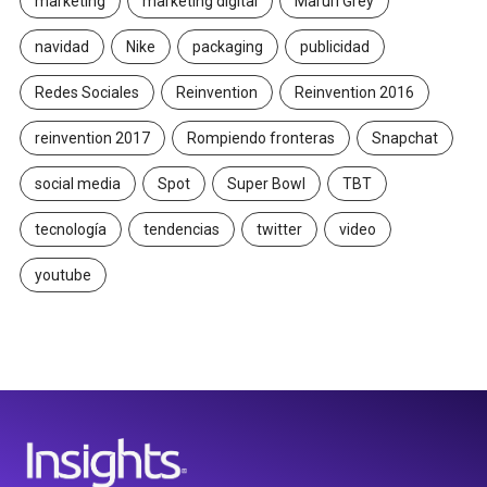
marketing
marketing digital
Maruri Grey
navidad
Nike
packaging
publicidad
Redes Sociales
Reinvention
Reinvention 2016
reinvention 2017
Rompiendo fronteras
Snapchat
social media
Spot
Super Bowl
TBT
tecnología
tendencias
twitter
video
youtube