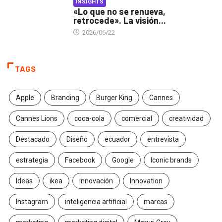
INSIGHTS
«Lo que no se renueva,
retrocede». La visión...
2026/06/22
TAGS
Apple
Branding
Burger King
Cannes
Cannes Lions
coca-cola
comercial
creatividad
Destacado
Diseño
ecuador
entrevista
estrategia
Facebook
Google
Iconic brands
Ideas
ikea
innovación
Innovation
Instagram
inteligencia artificial
marcas