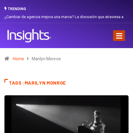
TRENDING
¿Cambiar de agencia mejora una marca? La discusión que atraviesa a
Ecuador
Home
Marilyn Monroe
TAGS :MARILYN MONROE