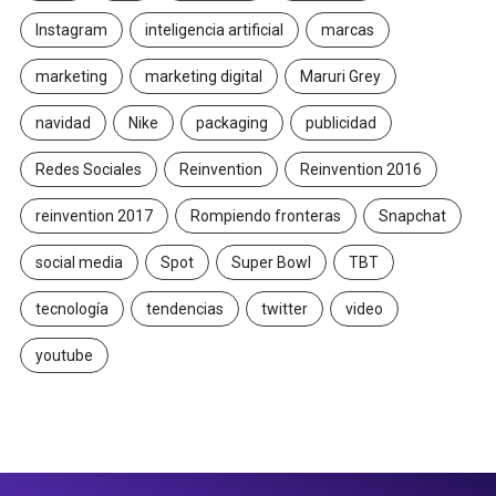
Instagram
inteligencia artificial
marcas
marketing
marketing digital
Maruri Grey
navidad
Nike
packaging
publicidad
Redes Sociales
Reinvention
Reinvention 2016
reinvention 2017
Rompiendo fronteras
Snapchat
social media
Spot
Super Bowl
TBT
tecnología
tendencias
twitter
video
youtube