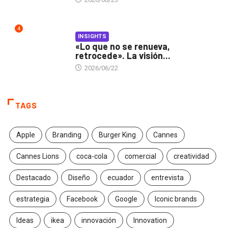
4
INSIGHTS
«Lo que no se renueva,
retrocede». La visión...
2026/06/22
TAGS
Apple
Branding
Burger King
Cannes
Cannes Lions
coca-cola
comercial
creatividad
Destacado
Diseño
ecuador
entrevista
estrategia
Facebook
Google
Iconic brands
Ideas
ikea
innovación
Innovation