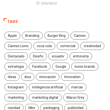
2026/06/22
TAGS
Apple
Branding
Burger King
Cannes
Cannes Lions
coca-cola
comercial
creatividad
Destacado
Diseño
ecuador
entrevista
estrategia
Facebook
Google
Iconic brands
Ideas
ikea
innovación
Innovation
Instagram
inteligencia artificial
marcas
marketing
marketing digital
Maruri Grey
navidad
Nike
packaging
publicidad