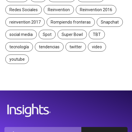
Redes Sociales
Reinvention
Reinvention 2016
reinvention 2017
Rompiendo fronteras
Snapchat
social media
Spot
Super Bowl
TBT
tecnología
tendencias
twitter
video
youtube