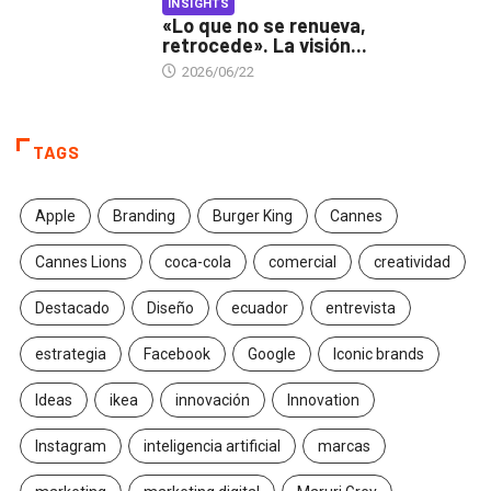
INSIGHTS
«Lo que no se renueva,
retrocede». La visión...
2026/06/22
TAGS
Apple
Branding
Burger King
Cannes
Cannes Lions
coca-cola
comercial
creatividad
Destacado
Diseño
ecuador
entrevista
estrategia
Facebook
Google
Iconic brands
Ideas
ikea
innovación
Innovation
Instagram
inteligencia artificial
marcas