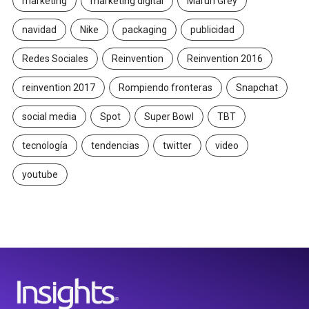
marketing
marketing digital
Maruri Grey
navidad
Nike
packaging
publicidad
Redes Sociales
Reinvention
Reinvention 2016
reinvention 2017
Rompiendo fronteras
Snapchat
social media
Spot
Super Bowl
TBT
tecnología
tendencias
twitter
video
youtube