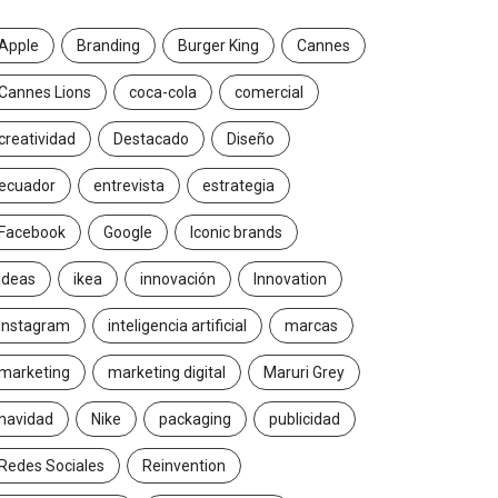
Apple
Branding
Burger King
Cannes
Cannes Lions
coca-cola
comercial
creatividad
Destacado
Diseño
ecuador
entrevista
estrategia
Facebook
Google
Iconic brands
Ideas
ikea
innovación
Innovation
Instagram
inteligencia artificial
marcas
marketing
marketing digital
Maruri Grey
navidad
Nike
packaging
publicidad
Redes Sociales
Reinvention