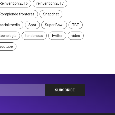
Reinvention 2016
reinvention 2017
Rompiendo fronteras
Snapchat
social media
Spot
Super Bowl
TBT
tecnología
tendencias
twitter
video
youtube