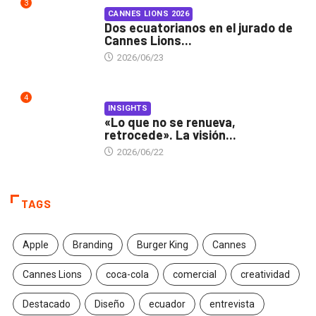
3
CANNES LIONS 2026
Dos ecuatorianos en el jurado de
Cannes Lions...
2026/06/23
4
INSIGHTS
«Lo que no se renueva,
retrocede». La visión...
2026/06/22
TAGS
Apple
Branding
Burger King
Cannes
Cannes Lions
coca-cola
comercial
creatividad
Destacado
Diseño
ecuador
entrevista