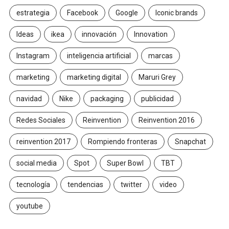
estrategia
Facebook
Google
Iconic brands
Ideas
ikea
innovación
Innovation
Instagram
inteligencia artificial
marcas
marketing
marketing digital
Maruri Grey
navidad
Nike
packaging
publicidad
Redes Sociales
Reinvention
Reinvention 2016
reinvention 2017
Rompiendo fronteras
Snapchat
social media
Spot
Super Bowl
TBT
tecnología
tendencias
twitter
video
youtube