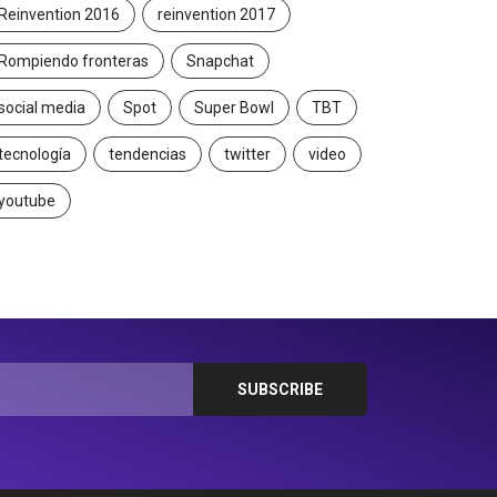
Reinvention 2016
reinvention 2017
Rompiendo fronteras
Snapchat
social media
Spot
Super Bowl
TBT
tecnología
tendencias
twitter
video
youtube