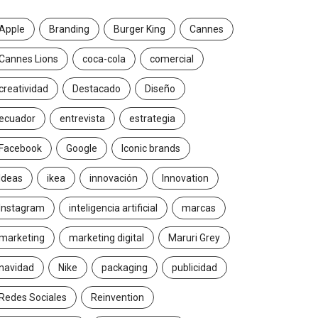
Apple
Branding
Burger King
Cannes
Cannes Lions
coca-cola
comercial
creatividad
Destacado
Diseño
ecuador
entrevista
estrategia
Facebook
Google
Iconic brands
Ideas
ikea
innovación
Innovation
Instagram
inteligencia artificial
marcas
marketing
marketing digital
Maruri Grey
navidad
Nike
packaging
publicidad
Redes Sociales
Reinvention