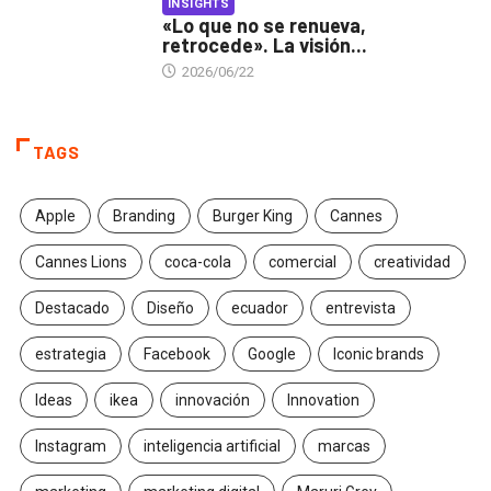
INSIGHTS
«Lo que no se renueva,
retrocede». La visión...
2026/06/22
TAGS
Apple
Branding
Burger King
Cannes
Cannes Lions
coca-cola
comercial
creatividad
Destacado
Diseño
ecuador
entrevista
estrategia
Facebook
Google
Iconic brands
Ideas
ikea
innovación
Innovation
Instagram
inteligencia artificial
marcas