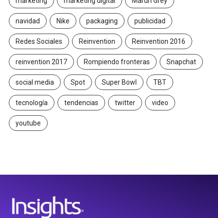
marketing
marketing digital
Maruri Grey
navidad
Nike
packaging
publicidad
Redes Sociales
Reinvention
Reinvention 2016
reinvention 2017
Rompiendo fronteras
Snapchat
social media
Spot
Super Bowl
TBT
tecnología
tendencias
twitter
video
youtube