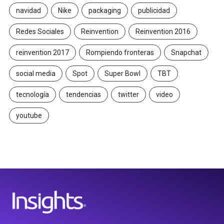
navidad
Nike
packaging
publicidad
Redes Sociales
Reinvention
Reinvention 2016
reinvention 2017
Rompiendo fronteras
Snapchat
social media
Spot
Super Bowl
TBT
tecnología
tendencias
twitter
video
youtube