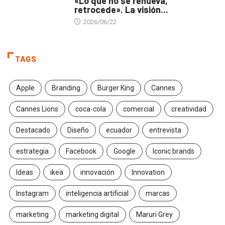
«Lo que no se renueva,
retrocede». La visión...
2026/06/22
TAGS
Apple
Branding
Burger King
Cannes
Cannes Lions
coca-cola
comercial
creatividad
Destacado
Diseño
ecuador
entrevista
estrategia
Facebook
Google
Iconic brands
Ideas
ikea
innovación
Innovation
Instagram
inteligencia artificial
marcas
marketing
marketing digital
Maruri Grey