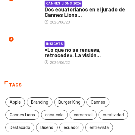
CANNES LIONS 2026
Dos ecuatorianos en el jurado de
Cannes Lions...
2026/06/23
4
INSIGHTS
«Lo que no se renueva,
retrocede». La visión...
2026/06/22
TAGS
Apple
Branding
Burger King
Cannes
Cannes Lions
coca-cola
comercial
creatividad
Destacado
Diseño
ecuador
entrevista