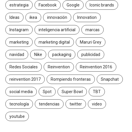
estrategia
Facebook
Google
Iconic brands
Ideas
ikea
innovación
Innovation
Instagram
inteligencia artificial
marcas
marketing
marketing digital
Maruri Grey
navidad
Nike
packaging
publicidad
Redes Sociales
Reinvention
Reinvention 2016
reinvention 2017
Rompiendo fronteras
Snapchat
social media
Spot
Super Bowl
TBT
tecnología
tendencias
twitter
video
youtube