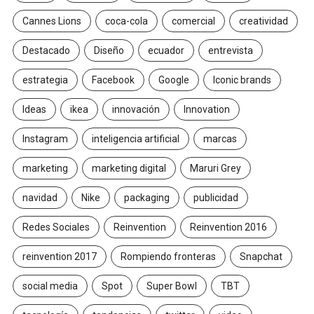
Cannes Lions
coca-cola
comercial
creatividad
Destacado
Diseño
ecuador
entrevista
estrategia
Facebook
Google
Iconic brands
Ideas
ikea
innovación
Innovation
Instagram
inteligencia artificial
marcas
marketing
marketing digital
Maruri Grey
navidad
Nike
packaging
publicidad
Redes Sociales
Reinvention
Reinvention 2016
reinvention 2017
Rompiendo fronteras
Snapchat
social media
Spot
Super Bowl
TBT