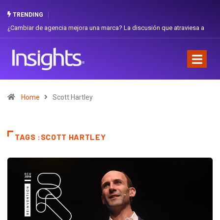
TRENDING
 que atraviesa a
Gabriela Herrera y el arte de cambiarse el sombrero en Co
Favorita
Home
Scott Hartley
TAGS :SCOTT HARTLEY