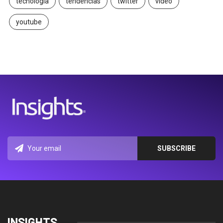
tecnología
tendencias
twitter
video
youtube
INSIGHTS