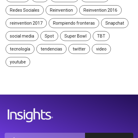
Redes Sociales
Reinvention
Reinvention 2016
reinvention 2017
Rompiendo fronteras
Snapchat
social media
Spot
Super Bowl
TBT
tecnología
tendencias
twitter
video
youtube