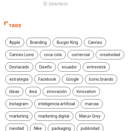
2026/06/22
TAGS
Apple
Branding
Burger King
Cannes
Cannes Lions
coca-cola
comercial
creatividad
Destacado
Diseño
ecuador
entrevista
estrategia
Facebook
Google
Iconic brands
Ideas
ikea
innovación
Innovation
Instagram
inteligencia artificial
marcas
marketing
marketing digital
Maruri Grey
navidad
Nike
packaging
publicidad