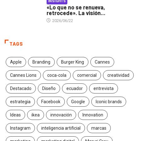
INSIGHTS
«Lo que no se renueva,
retrocede». La visión...
2026/06/22
TAGS
Apple
Branding
Burger King
Cannes
Cannes Lions
coca-cola
comercial
creatividad
Destacado
Diseño
ecuador
entrevista
estrategia
Facebook
Google
Iconic brands
Ideas
ikea
innovación
Innovation
Instagram
inteligencia artificial
marcas