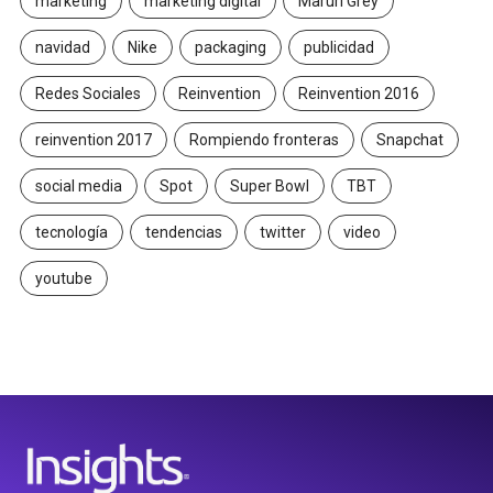
marketing
marketing digital
Maruri Grey
navidad
Nike
packaging
publicidad
Redes Sociales
Reinvention
Reinvention 2016
reinvention 2017
Rompiendo fronteras
Snapchat
social media
Spot
Super Bowl
TBT
tecnología
tendencias
twitter
video
youtube