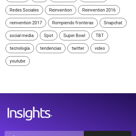
Redes Sociales
Reinvention
Reinvention 2016
reinvention 2017
Rompiendo fronteras
Snapchat
social media
Spot
Super Bowl
TBT
tecnología
tendencias
twitter
video
youtube