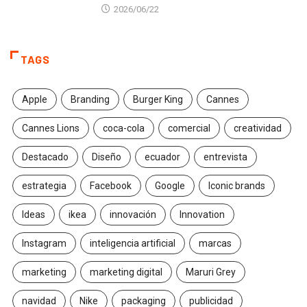
2026/06/22
TAGS
Apple
Branding
Burger King
Cannes
Cannes Lions
coca-cola
comercial
creatividad
Destacado
Diseño
ecuador
entrevista
estrategia
Facebook
Google
Iconic brands
Ideas
ikea
innovación
Innovation
Instagram
inteligencia artificial
marcas
marketing
marketing digital
Maruri Grey
navidad
Nike
packaging
publicidad