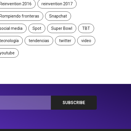
Reinvention 2016
reinvention 2017
Rompiendo fronteras
Snapchat
social media
Spot
Super Bowl
TBT
tecnología
tendencias
twitter
video
youtube