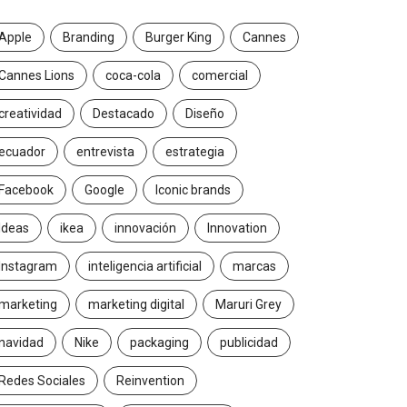
Apple
Branding
Burger King
Cannes
Cannes Lions
coca-cola
comercial
creatividad
Destacado
Diseño
ecuador
entrevista
estrategia
Facebook
Google
Iconic brands
Ideas
ikea
innovación
Innovation
Instagram
inteligencia artificial
marcas
marketing
marketing digital
Maruri Grey
navidad
Nike
packaging
publicidad
Redes Sociales
Reinvention