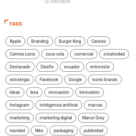
2026/06/22
TAGS
Apple
Branding
Burger King
Cannes
Cannes Lions
coca-cola
comercial
creatividad
Destacado
Diseño
ecuador
entrevista
estrategia
Facebook
Google
Iconic brands
Ideas
ikea
innovación
Innovation
Instagram
inteligencia artificial
marcas
marketing
marketing digital
Maruri Grey
navidad
Nike
packaging
publicidad