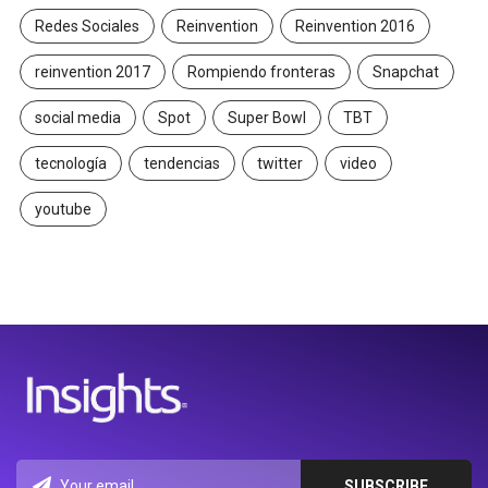
Redes Sociales
Reinvention
Reinvention 2016
reinvention 2017
Rompiendo fronteras
Snapchat
social media
Spot
Super Bowl
TBT
tecnología
tendencias
twitter
video
youtube